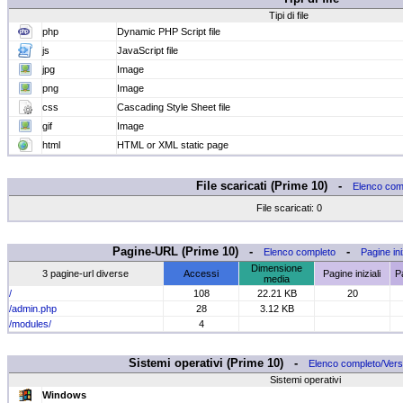
Tipi di file
php
Dynamic PHP Script file
js
JavaScript file
jpg
Image
png
Image
css
Cascading Style Sheet file
gif
Image
html
HTML or XML static page
File scaricati (Prime 10) -
Elenco com
File scaricati: 0
Pagine-URL (Prime 10) -
-
Elenco completo
Pagine iniz
Dimensione
3 pagine-url diverse
Accessi
Pagine iniziali
P
media
/
108
22.21 KB
20
/admin.php
28
3.12 KB
/modules/
4
Sistemi operativi (Prime 10) -
Elenco completo/Vers
Sistemi operativi
Windows