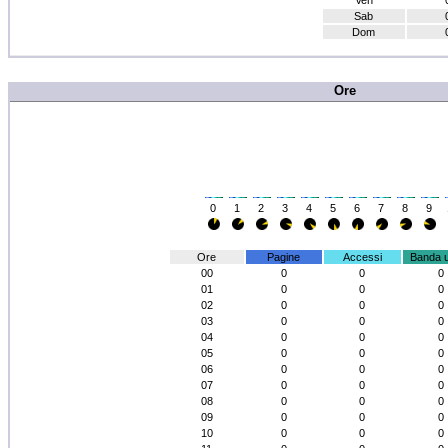
Ven
Sab
Dom
Ore
0
1
2
3
4
5
6
7
8
9
Ore
Pagine
Accessi
Banda 
00
0
0
0
01
0
0
0
02
0
0
0
03
0
0
0
04
0
0
0
05
0
0
0
06
0
0
0
07
0
0
0
08
0
0
0
09
0
0
0
10
0
0
0