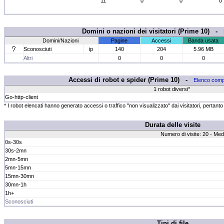
11
0
0
0
Domini o nazioni dei visitatori (Prime 10) -
Domini/Nazioni
Pagine
Accessi
Banda usata
Sconosciuti
ip
140
204
5.96 MB
Altri
0
0
0
Accessi di robot e spider (Prime 10) -
Elenco comp
1 robot diversi*
Go-http-client
* I robot elencati hanno generato accessi o traffico "non visualizzato" dai visitatori, pertanto 
Durata delle visite
Numero di visite: 20 - Med
0s-30s
30s-2mn
2mn-5mn
5mn-15mn
15mn-30mn
30mn-1h
1h+
Sconosciuti
Tipi di file