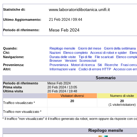
www.laboratoridibotanica.unifi.it
Statistiche di:
21 Feb 2024 / 09:44
Ultimo Aggiornamento:
Mese Feb 2024
Periodo di riferimento:
Quando:
Riepilogo mensile
Giorni del mese
Giorni della settimana
Chi:
Nazioni
Elenco completo
Accessi di robot e spider
Elen
Navigazione:
Durata delle visite
Tipi di file
File scaricati
Elenco compl
Browser
Versioni
Sconosciuti
Provenienza:
Provenienza
Motori di ricerca
Siti
Ricerche
Frasi cerc
Altri:
Informazioni varie
Codici di errore HTTP
Accessi con err
Sommario
Periodo di riferimento
Mese Feb 2024
Prima visita
20 Feb 2024 / 13:05
Ultima visita
20 Feb 2024 / 19:48
Visitatori diversi
Numero di visite
20
20
Traffico visualizzato *
(1 visite/visitatore)
Traffico non visualizzato *
* Il traffico "non visualizzato" è il traffico generato da robot, worm oppure da risposte con c
Riepilogo mensile